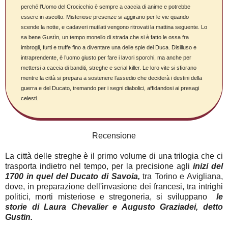
perché l’Uomo del Crocicchio è sempre a caccia di anime e potrebbe
essere in ascolto. Misteriose presenze si aggirano per le vie quando
scende la notte, e cadaveri mutilati vengono ritrovati la mattina seguente. Lo
sa bene Gustìn, un tempo monello di strada che si è fatto le ossa fra
imbrogli, furti e truffe fino a diventare una delle spie del Duca. Disilluso e
intraprendente, è l’uomo giusto per fare i lavori sporchi, ma anche per
mettersi a caccia di banditi, streghe e serial killer. Le loro vite si sfiorano
mentre la città si prepara a sostenere l’assedio che deciderà i destini della
guerra e del Ducato, tremando per i segni diabolici, affidandosi ai presagi
celesti.
Recensione
La città delle streghe è il primo volume di una trilogia che ci
trasporta indietro nel tempo, per la precisione agli
inizi del
1700 in quel del Ducato di Savoia,
tra Torino e Avigliana,
dove, in preparazione dell'invasione dei francesi, tra intrighi
politici, morti misteriose e stregoneria, si sviluppano
le
storie di Laura Chevalier e Augusto Graziadei, detto
Gustin.