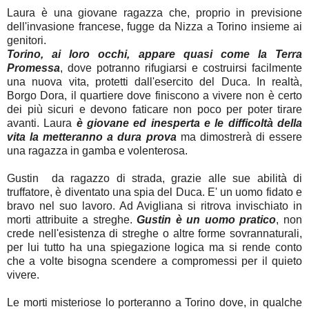
Laura è una giovane ragazza che, proprio in previsione
dell'invasione francese, fugge da Nizza a Torino insieme ai
genitori.
Torino, ai loro occhi, appare quasi come la Terra
Promessa
, dove potranno rifugiarsi e costruirsi facilmente
una nuova vita, protetti dall'esercito del Duca. In realtà,
Borgo Dora, il quartiere dove finiscono a vivere non è certo
dei più sicuri e devono faticare non poco per poter tirare
avanti. Laura
è giovane ed inesperta e le difficoltà della
vita la metteranno a dura prova
ma dimostrerà di essere
una ragazza in gamba e volenterosa.
Gustin da ragazzo di strada, grazie alle sue abilità di
truffatore, è diventato una spia del Duca. E' un uomo fidato e
bravo nel suo lavoro. Ad Avigliana si ritrova invischiato in
morti attribuite a streghe.
Gustin è un uomo pratico
, non
crede nell'esistenza di streghe o altre forme sovrannaturali,
per lui tutto ha una spiegazione logica ma si rende conto
che a volte bisogna scendere a compromessi per il quieto
vivere.
Le morti misteriose lo porteranno a Torino dove, in qualche